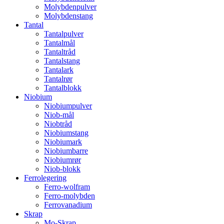
Molybdenpulver
Molybdenstang
Tantal
Tantalpulver
Tantalmål
Tantaltråd
Tantalstang
Tantalark
Tantalrør
Tantalblokk
Niobium
Niobiumpulver
Niob-mål
Niobtråd
Niobiumstang
Niobiumark
Niobiumbarre
Niobiumrør
Niob-blokk
Ferrolegering
Ferro-wolfram
Ferro-molybden
Ferrovanadium
Skrap
Mo-Skrap