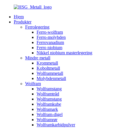
Hjem
Produkter
Ferrolegering
Ferro-wolfram
Ferro-molybden
Ferrovanadium
Ferro niobium
Nikkel niobium masterlegering
Mindre metall
Krommetall
Koboltmetall
Wolframmetall
Molybdenmetall
Wolfram
Wolframstang
Wolframtråd
Wolframstang
Wolframkube
Wolframark
Wolfram-digel
Wolframrør
Wolframkarbidpulver