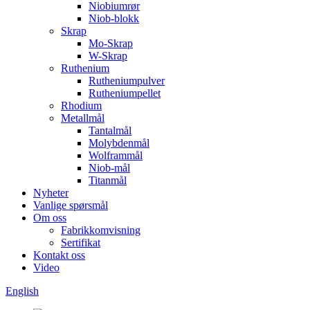
Niobiumrør
Niob-blokk
Skrap
Mo-Skrap
W-Skrap
Ruthenium
Rutheniumpulver
Rutheniumpellet
Rhodium
Metallmål
Tantalmål
Molybdenmål
Wolframmål
Niob-mål
Titanmål
Nyheter
Vanlige spørsmål
Om oss
Fabrikkomvisning
Sertifikat
Kontakt oss
Video
English