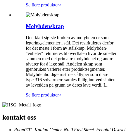
Se flere produkter
>
Molybdenskrap
Den klart største bruken av molybden er som
legeringselementer i stål. Det resirkuleres derfor
for det meste i form av stålskrap. Molybden-
"enheter" returneres til overflaten hvor de smelter
sammen med det primære molybdenet og andre
råvarer for å lage stål. Andelen skrap som
gjenbrukes varierer etter produktsegmenter.
Molybdenholdige rustfrie ståltyper som disse
type 316 solvarmere samles flittig inn ved slutten
av levetiden på grunn av deres lave verdi. I...
Se flere produkter
>
kontakt oss
Room701, Kunlun Center, No.9 Fuyi Street, Fengtai District,