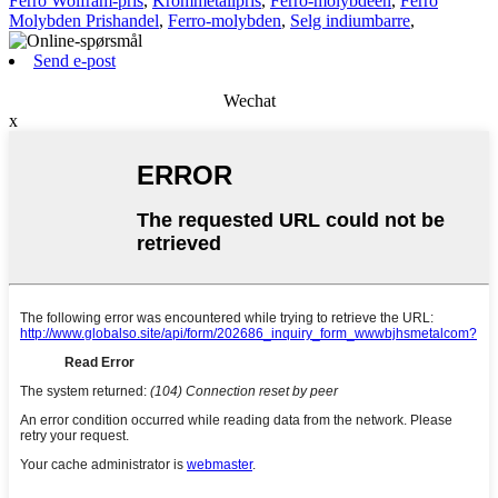
Ferro Wolfram-pris
,
Krommetallpris
,
Ferro-molybdeen
,
Ferro
Molybden Prishandel
,
Ferro-molybden
,
Selg indiumbarre
,
Send e-post
Wechat
x