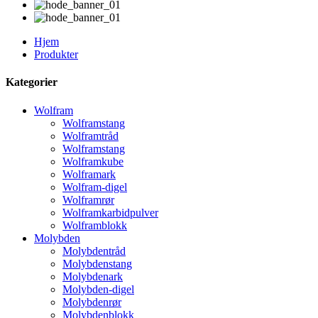
Hjem
Produkter
Kategorier
Wolfram
Wolframstang
Wolframtråd
Wolframstang
Wolframkube
Wolframark
Wolfram-digel
Wolframrør
Wolframkarbidpulver
Wolframblokk
Molybden
Molybdentråd
Molybdenstang
Molybdenark
Molybden-digel
Molybdenrør
Molybdenblokk