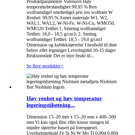
Produktparametere Varenavn Høy
temperaturbestandighet 99,95 % Ren
wolframdigel smeltedigel pris ren wolfram W
Renhet: 99,95 % Annet materiale W1, W2,
WAL1, WAL2, W-Ni-Fe, W-Ni-Cu, WMO50,
WMO20 Tetthet 1. Sintring wolframdigel
Tetthet: 18,0 - 18,5 g/cm3; 2. Smiing
wolframdigel Tetthet: 18,5 - 19,0 g/cm3
Dimensjon og kubikkstørrelse I henhold til dine
behov eller tegninger Leveringstid 10-15 dager
Bruksområde Det er mye brukt til...
Se flere produkter
>
Høy renhet og høy temperatur
legeringstilsetning...
Dimensjon 15–20 mm x 15–20 mm x 400–500
mm Vi kan også flise eller knuse stangen til
mindre størrelse basert på forespørsel.
Urenhetsinnhold Fe Si Ni W Mo Ti 0,004 0,004