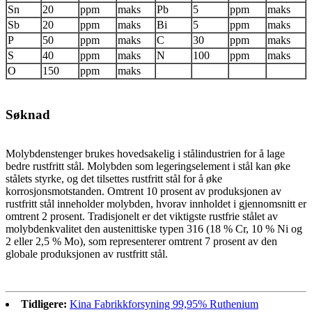
Sn
20
ppm
maks
Pb
5
ppm
maks
Sb
20
ppm
maks
Bi
5
ppm
maks
P
50
ppm
maks
C
30
ppm
maks
S
40
ppm
maks
N
100
ppm
maks
O
150
ppm
maks
Søknad
Molybdenstenger brukes hovedsakelig i stålindustrien for å lage
bedre rustfritt stål. Molybden som legeringselement i stål kan øke
stålets styrke, og det tilsettes rustfritt stål for å øke
korrosjonsmotstanden. Omtrent 10 prosent av produksjonen av
rustfritt stål inneholder molybden, hvorav innholdet i gjennomsnitt er
omtrent 2 prosent. Tradisjonelt er det viktigste rustfrie stålet av
molybdenkvalitet den austenittiske typen 316 (18 % Cr, 10 % Ni og
2 eller 2,5 % Mo), som representerer omtrent 7 prosent av den
globale produksjonen av rustfritt stål.
Tidligere:
Kina Fabrikkforsyning 99,95% Ruthenium