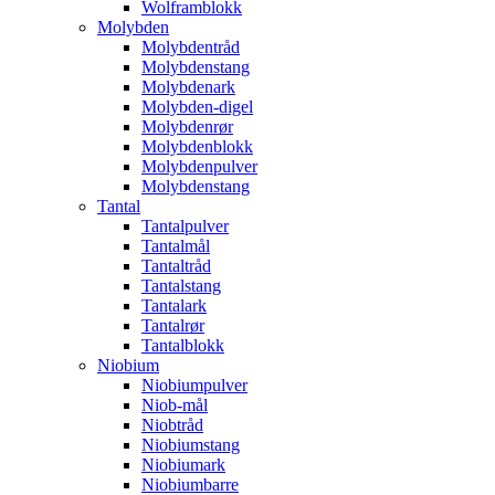
Wolframblokk
Molybden
Molybdentråd
Molybdenstang
Molybdenark
Molybden-digel
Molybdenrør
Molybdenblokk
Molybdenpulver
Molybdenstang
Tantal
Tantalpulver
Tantalmål
Tantaltråd
Tantalstang
Tantalark
Tantalrør
Tantalblokk
Niobium
Niobiumpulver
Niob-mål
Niobtråd
Niobiumstang
Niobiumark
Niobiumbarre