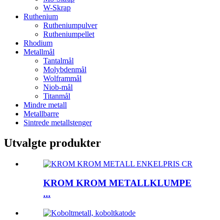
W-Skrap
Ruthenium
Rutheniumpulver
Rutheniumpellet
Rhodium
Metallmål
Tantalmål
Molybdenmål
Wolframmål
Niob-mål
Titanmål
Mindre metall
Metallbarre
Sintrede metallstenger
Utvalgte produkter
KROM KROM METALLKLUMPE
...