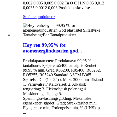
0,002 0,005 0,005 0,002 Ta O C H N 0,05 0,012
0,0035 0,0012 0,003 Produktbeskrivelse ...
Se flere produkter
>
Høy ren 99,95% for
atomenergiindustrien god...
Produktparametere Produktnavn 99,95 %
tantalbarre, kjøpere ro5400 tantalpris Renhet
99,95 % min. Grad R05200, R05400, R05252,
RO5255, R05240 Standard ASTM B365
Størrelse Dia (1 ~ 25) x Maks 3000 mm Tilstand
1. Varmvalset / Kaldvalset; 2. Alkalisk
rengjøring; 3. Elektrolytisk polering; 4.
Maskinering, sliping; 5.
Spenningsavlastningsgløding. Mekaniske
egenskaper (glødet) Grad; Strekkfasthet min;
Flytegrense min; Forlengelse min, % (UNS), ps
...