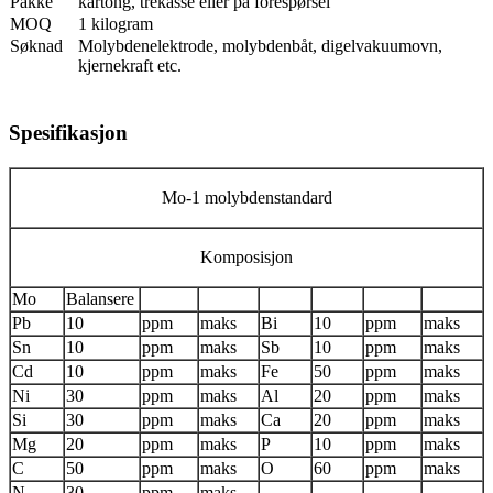
Pakke
kartong, trekasse eller på forespørsel
MOQ
1 kilogram
Søknad
Molybdenelektrode, molybdenbåt, digelvakuumovn,
kjernekraft etc.
Spesifikasjon
Mo-1 molybdenstandard
Komposisjon
Mo
Balansere
Pb
10
ppm
maks
Bi
10
ppm
maks
Sn
10
ppm
maks
Sb
10
ppm
maks
Cd
10
ppm
maks
Fe
50
ppm
maks
Ni
30
ppm
maks
Al
20
ppm
maks
Si
30
ppm
maks
Ca
20
ppm
maks
Mg
20
ppm
maks
P
10
ppm
maks
C
50
ppm
maks
O
60
ppm
maks
N
30
ppm
maks