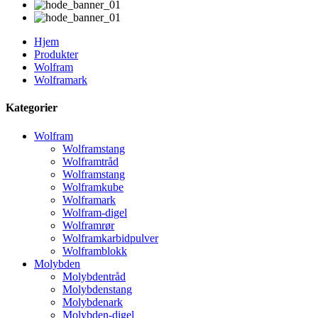
Hjem
Produkter
Wolfram
Wolframark
Kategorier
Wolfram
Wolframstang
Wolframtråd
Wolframstang
Wolframkube
Wolframark
Wolfram-digel
Wolframrør
Wolframkarbidpulver
Wolframblokk
Molybden
Molybdentråd
Molybdenstang
Molybdenark
Molybden-digel