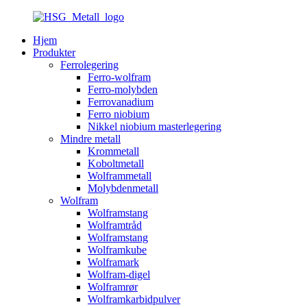
Hjem
Produkter
Ferrolegering
Ferro-wolfram
Ferro-molybden
Ferrovanadium
Ferro niobium
Nikkel niobium masterlegering
Mindre metall
Krommetall
Koboltmetall
Wolframmetall
Molybdenmetall
Wolfram
Wolframstang
Wolframtråd
Wolframstang
Wolframkube
Wolframark
Wolfram-digel
Wolframrør
Wolframkarbidpulver