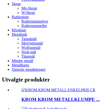
Skrap
Mo-Skrap
W-Skrap
Ruthenium
Rutheniumpulver
Rutheniumpellet
Rhodium
Metallmål
Tantalmål
Molybdenmål
Wolframmål
Niob-mål
Titanmål
Mindre metall
Metallbarre
Sintrede metallstenger
Utvalgte produkter
KROM KROM METALLKLUMPE ...