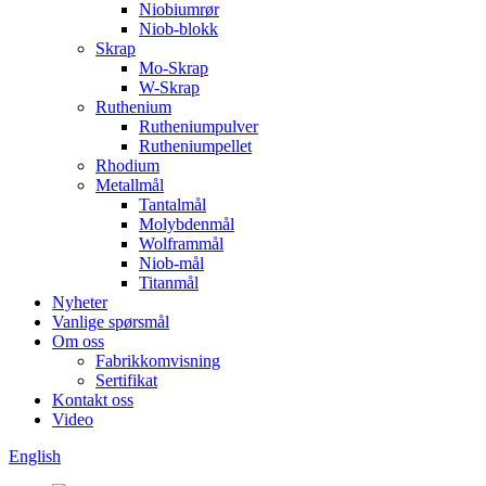
Niobiumrør
Niob-blokk
Skrap
Mo-Skrap
W-Skrap
Ruthenium
Rutheniumpulver
Rutheniumpellet
Rhodium
Metallmål
Tantalmål
Molybdenmål
Wolframmål
Niob-mål
Titanmål
Nyheter
Vanlige spørsmål
Om oss
Fabrikkomvisning
Sertifikat
Kontakt oss
Video
English