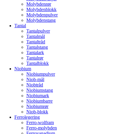
Molybdenrør
Molybdenblokk
Molybdenpulver
Molybdenstang
Tantal
Tantalpulver
Tantalmål
Tantaltråd
Tantalstang
Tantalark
Tantalrør
Tantalblokk
Niobium
Niobiumpulver
Niob-mål
Niobtråd
Niobiumstang
Niobiumark
Niobiumbarre
Niobiumrør
Niob-blokk
Ferrolegering
Ferro-wolfram
Ferro-molybden
Ferrovanadium