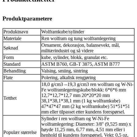
Produktparametere
Produktnavn
Wolframkube/sylinder
Materiale
Ren wolfram og tung wolframlegering
Ornament, dekorasjon, balansevekt, mål,
Søknad
militærindustri og så videre
Form
kube, sylinder, blokk, granulat etc.
Standard
ASTM B760, GB-T 3875, ASTM B777
Behandling
Valsing, smiing, sintring
Flate
Polering, alkalisk rengjøring
18,0 g/cm3 --19,3 g/cm3 ren wolfram og W-Ni-
Fe wolframlegeringskube/blokk: 6*6*6 mm
12,7*12,7*12,7 mm 20*20*20 mm
Tetthet
38,1*38,1*38,1 mm (1 kg wolframkube)
47*47*47 mm (2 kg wolframkube) 51*51*51
mm eller tilpasset etter kundens forespørsel.
Sylinder i ren wolfram og W-Ni-Fe
wolframlegering: Diameter: 3/8'' (9,525 mm) x
høyde 11,25 mm, 6,77 mm, 4,51 mm eller i
Populær størrelse
henhold til kundens forespørsel. Vekt: 0,5 oz,