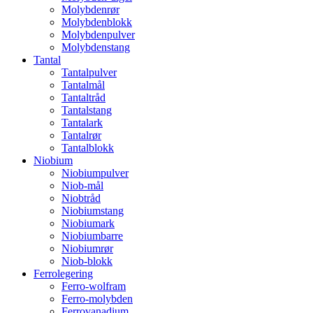
Molybdenrør
Molybdenblokk
Molybdenpulver
Molybdenstang
Tantal
Tantalpulver
Tantalmål
Tantaltråd
Tantalstang
Tantalark
Tantalrør
Tantalblokk
Niobium
Niobiumpulver
Niob-mål
Niobtråd
Niobiumstang
Niobiumark
Niobiumbarre
Niobiumrør
Niob-blokk
Ferrolegering
Ferro-wolfram
Ferro-molybden
Ferrovanadium