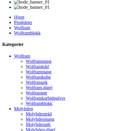
Hjem
Produkter
Wolfram
Wolframblokk
Kategorier
Wolfram
Wolframstang
Wolframtråd
Wolframstang
Wolframkube
Wolframark
Wolfram-digel
Wolframrør
Wolframkarbidpulver
Wolframblokk
Molybden
Molybdentråd
Molybdenstang
Molybdenark
Molybden-digel