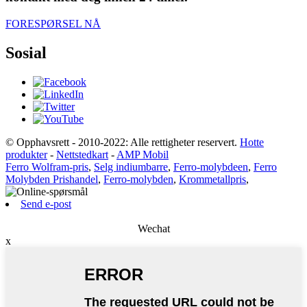
FORESPØRSEL NÅ
Sosial
© Opphavsrett - 2010-2022: Alle rettigheter reservert.
Hotte
produkter
-
Nettstedkart
-
AMP Mobil
Ferro Wolfram-pris
,
Selg indiumbarre
,
Ferro-molybdeen
,
Ferro
Molybden Prishandel
,
Ferro-molybden
,
Krommetallpris
,
Send e-post
Wechat
x