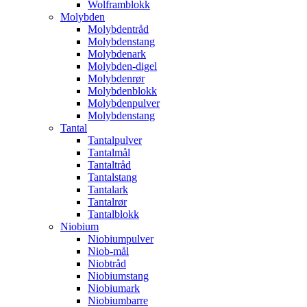
Wolframblokk
Molybden
Molybdentråd
Molybdenstang
Molybdenark
Molybden-digel
Molybdenrør
Molybdenblokk
Molybdenpulver
Molybdenstang
Tantal
Tantalpulver
Tantalmål
Tantaltråd
Tantalstang
Tantalark
Tantalrør
Tantalblokk
Niobium
Niobiumpulver
Niob-mål
Niobtråd
Niobiumstang
Niobiumark
Niobiumbarre