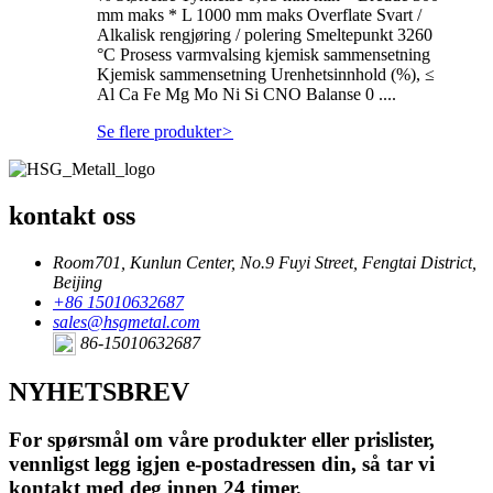
mm maks * L 1000 mm maks Overflate Svart /
Alkalisk rengjøring / polering Smeltepunkt 3260
°C Prosess varmvalsing kjemisk sammensetning
Kjemisk sammensetning Urenhetsinnhold (%), ≤
Al Ca Fe Mg Mo Ni Si CNO Balanse 0 ....
Se flere produkter
>
kontakt oss
Room701, Kunlun Center, No.9 Fuyi Street, Fengtai District,
Beijing
+86 15010632687
sales@hsgmetal.com
86-15010632687
NYHETSBREV
For spørsmål om våre produkter eller prislister,
vennligst legg igjen e-postadressen din, så tar vi
kontakt med deg innen 24 timer.