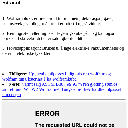
Søknad
1. Wolframblokk er mye brukt til ornament, dekorasjon, gave,
balansevekt, samling, mål, militærindustri og så videre;
2. Ren tugnsten eller tugnsten-legeringskube på 1 kg kan også
brukes til skrivebordet eller salongbordet ditt.
3. Hovedapplikasjon: Brukes til å lage elektriske vakuumenheter og
deler til elektriske lyskilder.
Tidligere:
Høy tetthet tilpasset billig pris ren wolfram og
wolfram tung legering 1 kg wolframkube
Neste:
Varmt salg ASTM B387 99,95 % ren gløding sømløs
sintret rund W1 W2 Wolframrør Tungstenrør høy hardhet tilpasset
dimensjon