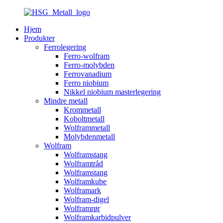
Hjem
Produkter
Ferrolegering
Ferro-wolfram
Ferro-molybden
Ferrovanadium
Ferro niobium
Nikkel niobium masterlegering
Mindre metall
Krommetall
Koboltmetall
Wolframmetall
Molybdenmetall
Wolfram
Wolframstang
Wolframtråd
Wolframstang
Wolframkube
Wolframark
Wolfram-digel
Wolframrør
Wolframkarbidpulver