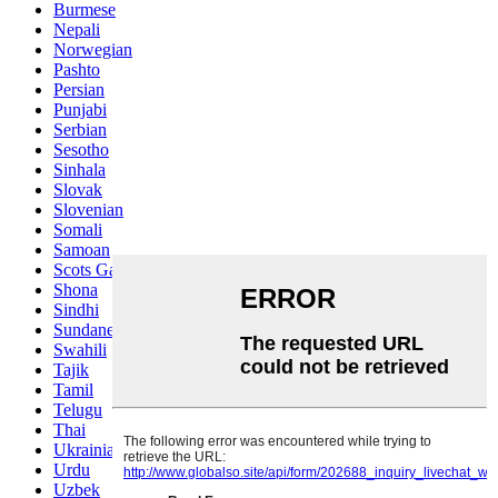
Burmese
Nepali
Norwegian
Pashto
Persian
Punjabi
Serbian
Sesotho
Sinhala
Slovak
Slovenian
Somali
Samoan
Scots Gaelic
Shona
Sindhi
Sundanese
Swahili
Tajik
Tamil
Telugu
Thai
Ukrainian
Urdu
Uzbek