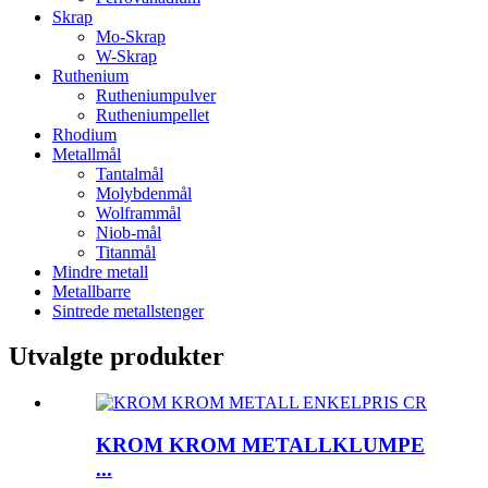
Skrap
Mo-Skrap
W-Skrap
Ruthenium
Rutheniumpulver
Rutheniumpellet
Rhodium
Metallmål
Tantalmål
Molybdenmål
Wolframmål
Niob-mål
Titanmål
Mindre metall
Metallbarre
Sintrede metallstenger
Utvalgte produkter
KROM KROM METALLKLUMPE
...