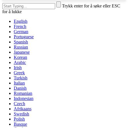
Trykk enter for å søke eller ESC
for å lukke
English
French
German
Portuguese
Spanish
Russian
Japanese
Korean
Arabic
Irish
Greek
Turkish
Italian
Danish
Romanian
Indonesian
Czech
Afrikaans
Swedish
Polish
Basque