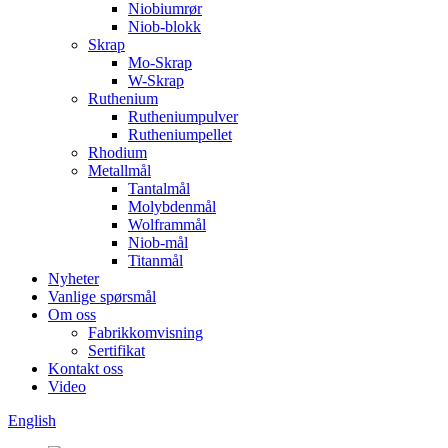
Niobiumrør
Niob-blokk
Skrap
Mo-Skrap
W-Skrap
Ruthenium
Rutheniumpulver
Rutheniumpellet
Rhodium
Metallmål
Tantalmål
Molybdenmål
Wolframmål
Niob-mål
Titanmål
Nyheter
Vanlige spørsmål
Om oss
Fabrikkomvisning
Sertifikat
Kontakt oss
Video
English