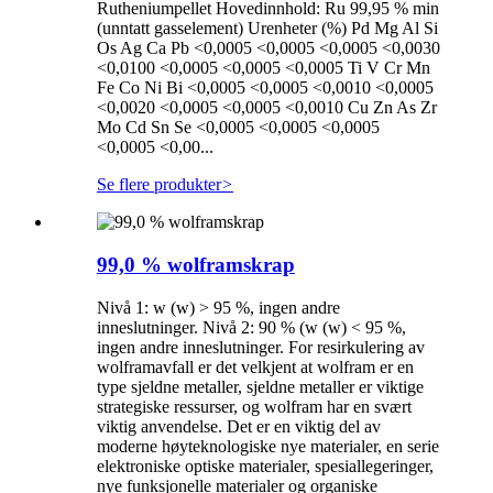
Rutheniumpellet Hovedinnhold: Ru 99,95 % min
(unntatt gasselement) Urenheter (%) Pd Mg Al Si
Os Ag Ca Pb <0,0005 <0,0005 <0,0005 <0,0030
<0,0100 <0,0005 <0,0005 <0,0005 Ti V Cr Mn
Fe Co Ni Bi <0,0005 <0,0005 <0,0010 <0,0005
<0,0020 <0,0005 <0,0005 <0,0010 Cu Zn As Zr
Mo Cd Sn Se <0,0005 <0,0005 <0,0005
<0,0005 <0,00...
Se flere produkter
>
99,0 % wolframskrap
Nivå 1: w (w) > 95 %, ingen andre
inneslutninger. Nivå 2: 90 % (w (w) < 95 %,
ingen andre inneslutninger. For resirkulering av
wolframavfall er det velkjent at wolfram er en
type sjeldne metaller, sjeldne metaller er viktige
strategiske ressurser, og wolfram har en svært
viktig anvendelse. Det er en viktig del av
moderne høyteknologiske nye materialer, en serie
elektroniske optiske materialer, spesiallegeringer,
nye funksjonelle materialer og organiske