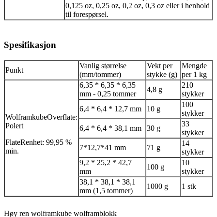
0,125 oz, 0,25 oz, 0,2 oz, 0,3 oz eller i henhold
til forespørsel.
Spesifikasjon
Vanlig størrelse
Vekt per
Mengde
Punkt
(mm/tommer)
stykke (g)
per 1 kg
6,35 * 6,35 * 6,35
210
4,8 g
mm - 0,25 tommer
stykker
100
6,4 * 6,4 * 12,7 mm
10 g
stykker
Wolframkube
Overflate:
33
Polert
6,4 * 6,4 * 38,1 mm
30 g
stykker
Flate
Renhet: 99,95 %
14
7*12,7*41 mm
71 g
min.
stykker
9,2 * 25,2 * 42,7
10
100 g
mm
stykker
38,1 * 38,1 * 38,1
1000 g
1 stk
mm (1,5 tommer)
Høy ren wolframkube wolframblokk